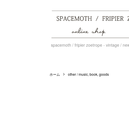
spacemoth / fripier zoetrope - vintage / n
ホーム
other / music, book, goods