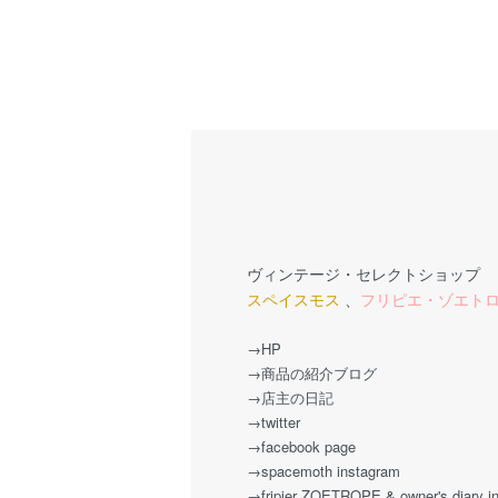
ヴィンテージ・セレクトショップ
スペイスモス
、
フリピエ・ゾエト
→HP
→商品の紹介ブログ
→店主の日記
→twitter
→facebook page
→spacemoth instagram
→fripier ZOETROPE & owner's diary i