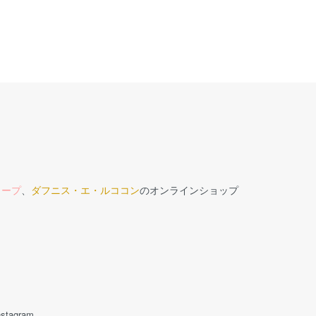
ロープ
、
ダフニス・エ・ルココン
のオンラインショップ
nstagram