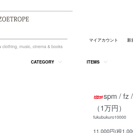
マイアカウント
新
ew clothing, music, cinema & books
CATEGORY
ITEMS
spm / f
（1万円）
fukubukuro10000
11,000円(税1,0