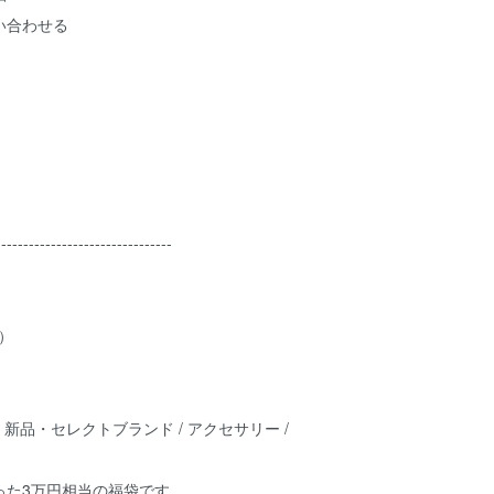
い合わせる
--------------------------------
円）
 新品・セレクトブランド / アクセサリー /
った3万円相当の福袋です。