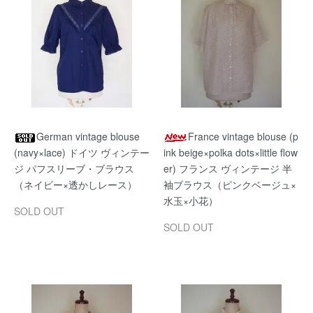
German vintage blouse
France vintage blouse (p
(navy×lace) ドイツ ヴィンテー
ink beige×polka dots×little flow
ジ パフスリーブ・ブラウス
er) フランス ヴィンテージ 半
（ネイビー×透かしレース）
袖ブラウス（ピンクベージュ×
水玉×小花）
SOLD OUT
SOLD OUT