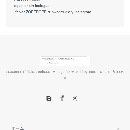
→spacemoth instagram
→fripier ZOETROPE & owner's diary instagram
spacemoth / fripier zoetrope - vintage / new clothing, music, cinema & book
s
ホーム