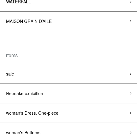
WATERFALL
MAISON GRAIN D’AILE
items
sale
Re:make exhibition
woman's Dress, One-piece
woman's Bottoms