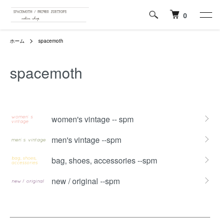
0
ホーム
spacemoth
spacemoth
カテゴリー一覧
women's vintage -- spm
men's vintage --spm
bag, shoes, accessories --spm
new / original --spm