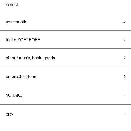
select
spacemoth
fripier ZOETROPE
other / music, book, goods
emerald thirteen
YOHAKU
pre-