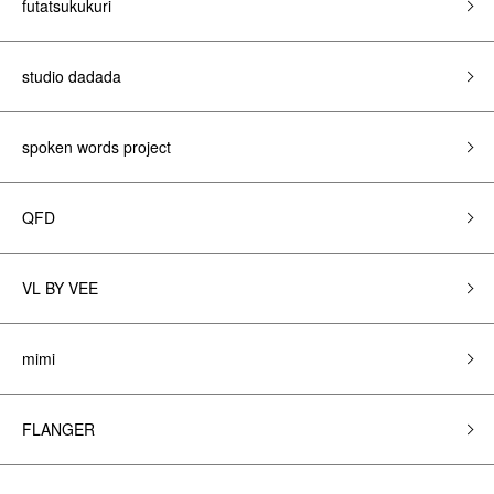
futatsukukuri
studio dadada
spoken words project
QFD
VL BY VEE
mimi
FLANGER