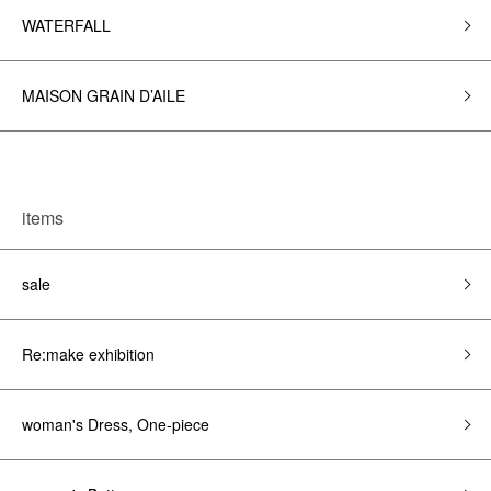
WATERFALL
MAISON GRAIN D’AILE
items
sale
Re:make exhibition
woman's Dress, One-piece