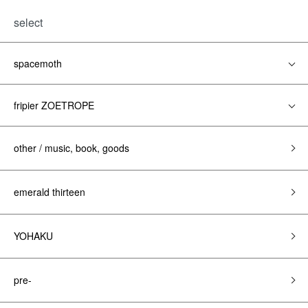
select
spacemoth
fripier ZOETROPE
other / music, book, goods
emerald thirteen
YOHAKU
pre-