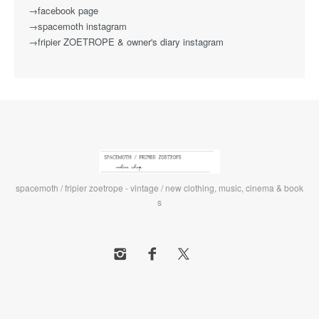
→facebook page
→spacemoth instagram
→fripier ZOETROPE & owner's diary instagram
spacemoth / fripier zoetrope - vintage / new clothing, music, cinema & book
s