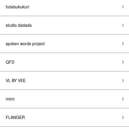
futatsukukuri
studio dadada
spoken words project
QFD
VL BY VEE
mimi
FLANGER