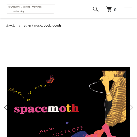
0
ホーム
other / music, book, goods