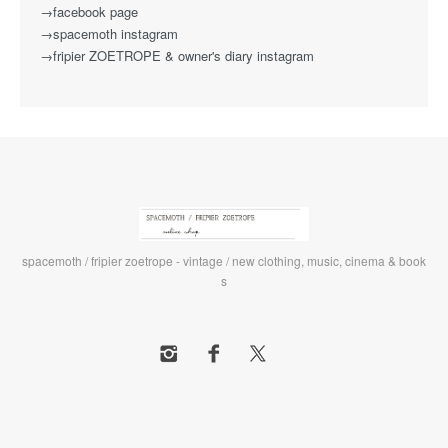
→facebook page
→spacemoth instagram
→fripier ZOETROPE & owner's diary instagram
spacemoth / fripier zoetrope - vintage / new clothing, music, cinema & book
s