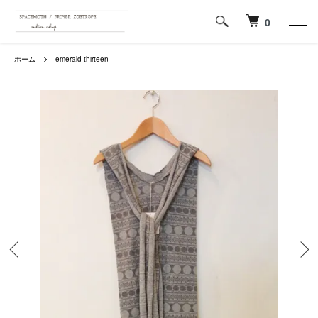
0
ホーム
emerald thirteen