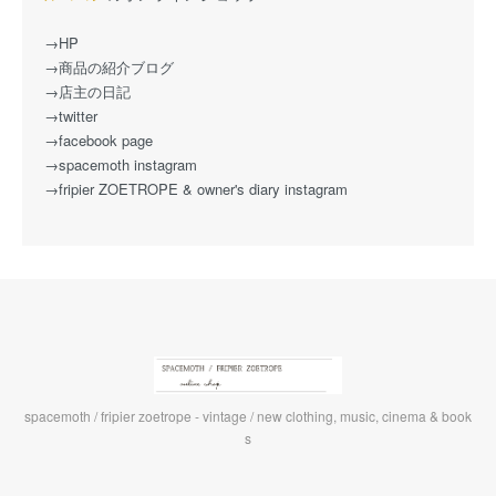
→HP
→商品の紹介ブログ
→店主の日記
→twitter
→facebook page
→spacemoth instagram
→fripier ZOETROPE & owner's diary instagram
spacemoth / fripier zoetrope - vintage / new clothing, music, cinema & book
s