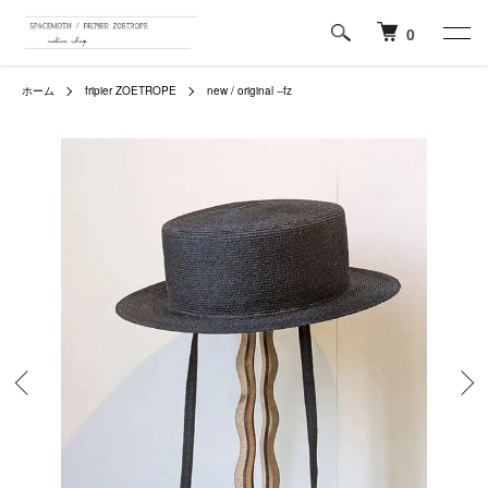
0
ホーム
fripier ZOETROPE
new / original --fz