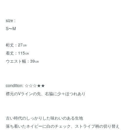
size :
S〜M
桁丈：27㎝
着丈：115㎝
ウエスト幅：39㎝
condition: ☆☆☆★★
襟元のVラインの先、右脇に少々ほつれあり
古い時代のしっかりした味わいのある生地
落ち着いたネイビーに白のチェック、ストライプ柄の切り替え