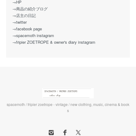
→HP
→商品の紹介ブログ
→店主の日記
→twitter
→facebook page
→spacemoth instagram
→fripier ZOETROPE & owner's diary instagram
spacemoth / fripier zoetrope - vintage / new clothing, music, cinema & book
s