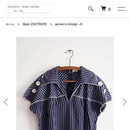
0
ホーム
fripier ZOETROPE
women's vintage --fz