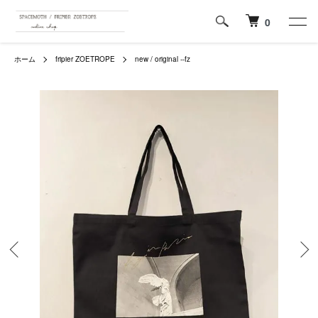
0
ホーム
fripier ZOETROPE
new / original --fz