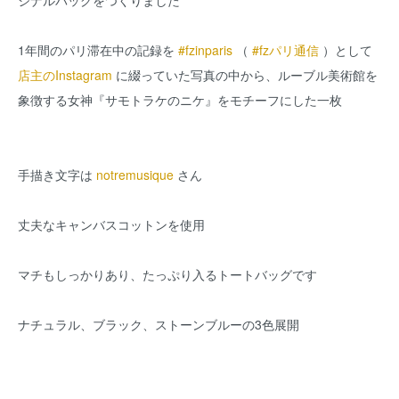
ジナルバッグをつくりました
1年間のパリ滞在中の記録を
#fzinparis
（
#fzパリ通信
）として
店主のInstagram
に綴っていた写真の中から、ルーブル美術館を
象徴する女神『サモトラケのニケ』をモチーフにした一枚
手描き文字は
notremusique
さん
丈夫なキャンバスコットンを使用
マチもしっかりあり、たっぷり入るトートバッグです
ナチュラル、ブラック、ストーンブルーの3色展開