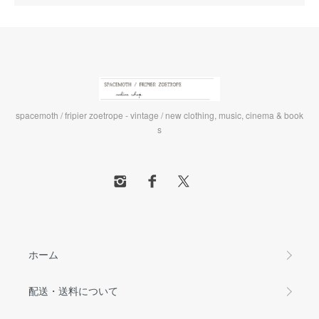
spacemoth / fripier zoetrope - vintage / new clothing, music, cinema & book
s
ホーム
配送・送料について