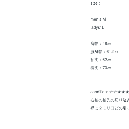
size :
men's M
ladys' L
肩幅：48㎝
脇身幅：61.5㎝
袖丈：62㎝
着丈：70㎝
condition: ☆☆★★
右袖の袖先の切り込
襟に２ミリほどの引