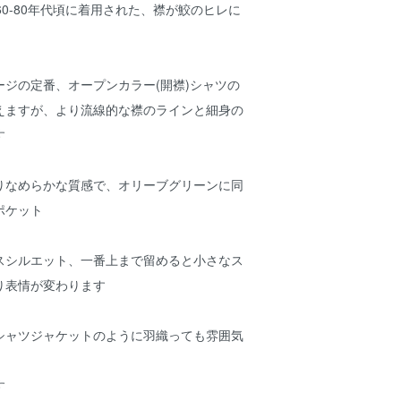
60-80年代頃に着用された、襟が鮫のヒレに
ジの定番、オープンカラー(開襟)シャツの
えますが、より流線的な襟のラインと細身の
す
りなめらかな質感で、オリーブグリーンに同
ポケット
スシルエット、一番上まで留めると小さなス
り表情が変わります
シャツジャケットのように羽織っても雰囲気
す