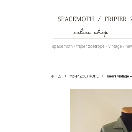
spacemoth / fripier zoetrope - vintage / n
ホーム
fripier ZOETROPE
men's vintage --