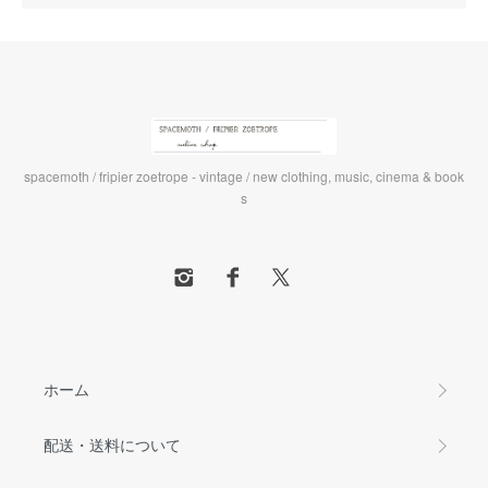
spacemoth / fripier zoetrope - vintage / new clothing, music, cinema & book
s
ホーム
配送・送料について