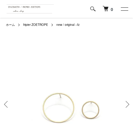
0
ホーム
fripier ZOETROPE
new / original --fz