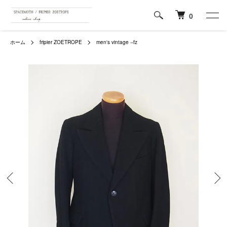
0
ホーム
fripier ZOETROPE
men's vintage --fz