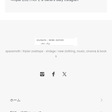
spacemoth / fripier zoetrope - vintage / new clothing, music, cinema & book
s
ホーム