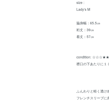
size :
Lady's M
脇身幅：65.5㎝
裄丈：39㎝
着丈：57㎝
condition: ☆☆☆★
襟口の下あたりに１
ふんわりと軽く透け
フレンチスリーブに