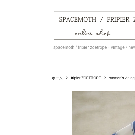
spacemoth / fripier zoetrope - vintage / n
ホーム
fripier ZOETROPE
women's vintage