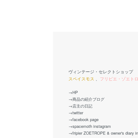
ヴィンテージ・セレクトショップ
スペイスモス
、
フリピエ・ゾエト
→HP
→商品の紹介ブログ
→店主の日記
→twitter
→facebook page
→spacemoth instagram
→fripier ZOETROPE & owner's diary i