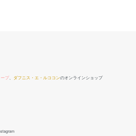
ロープ
、
ダフニス・エ・ルココン
のオンラインショップ
nstagram