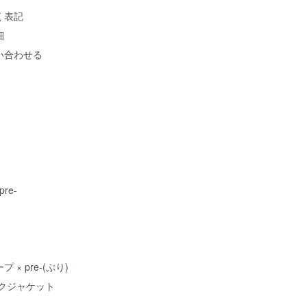
く表記
細
い合わせる
pre-
× pre-(ぷり)
クジャケット