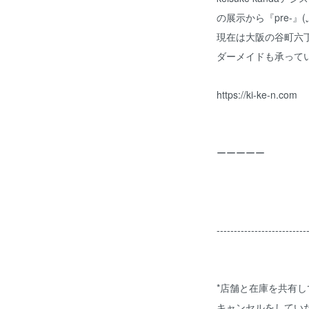
の展示から『pre-』
現在は大阪の谷町六丁
ダーメイドも承って
https://ki-ke-n.com
ーーーーー
--------------------------
*店舗と在庫を共有
キャンセルをしてい