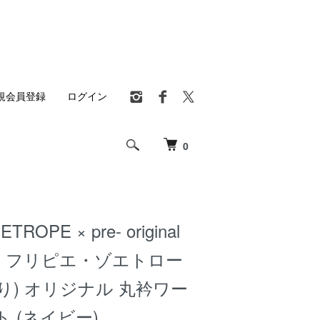
規会員登録
ログイン
0
OETROPE × pre- original
navy) フリピエ・ゾエトロー
-(ぷり) オリジナル 丸衿ワー
 (ネイビー)