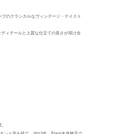
ープのクラシカルなヴィンテージ・テイスト
現代的なディテールと上質な仕立ての良さが溶け合
業。
アシスタント等を経て、2013年、Ftarri水道橋店で