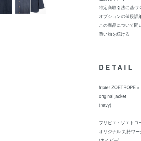
特定商取引法に基づ
オプションの値段詳
この商品について問
買い物を続ける
DETAIL
fripier ZOETROPE × 
original jacket
(navy)
フリピエ・ゾエトロープ 
オリジナル 丸衿ワー
(ネイビー)