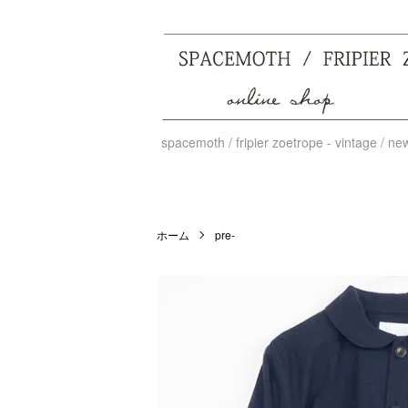
spacemoth / fripier zoetrope - vintage / n
ホーム
pre-