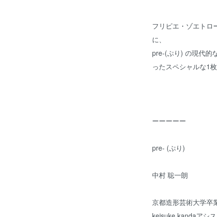
フリピエ・ゾエトロ
に、
pre-(ぷり) の
ったスペシャルな1枚
ーーーーー
pre- (ぷり)
中村 聡一朗
京都造形芸術大学卒
keisuke kanda