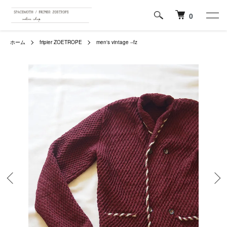
0
ホーム
fripier ZOETROPE
men's vintage --fz