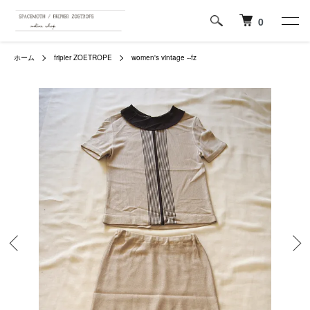
0
ホーム
fripier ZOETROPE
women's vintage --fz