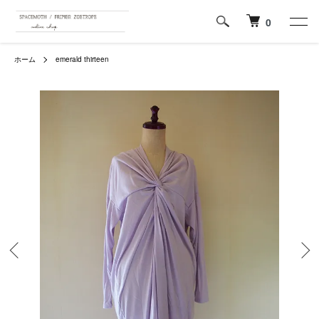
0
ホーム
emerald thirteen