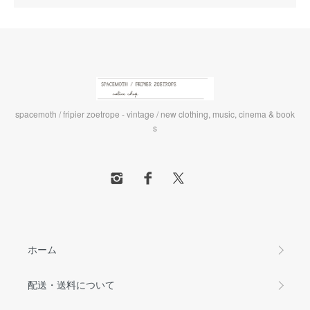
spacemoth / fripier zoetrope - vintage / new clothing, music, cinema & book
s
ホーム
配送・送料について