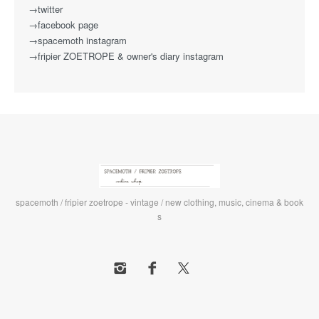
→twitter
→facebook page
→spacemoth instagram
→fripier ZOETROPE & owner's diary instagram
spacemoth / fripier zoetrope - vintage / new clothing, music, cinema & book
s