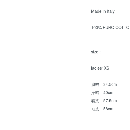
Made in Italy
100% PURO COTTO
size :
ladies' XS
肩幅 34.5cm
身幅 40cm
着丈 57.5cm
袖丈 58cm