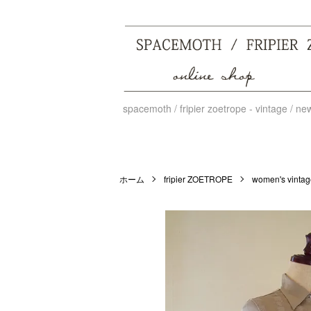
spacemoth / fripier zoetrope - vintage / n
ホーム
fripier ZOETROPE
women's vintage