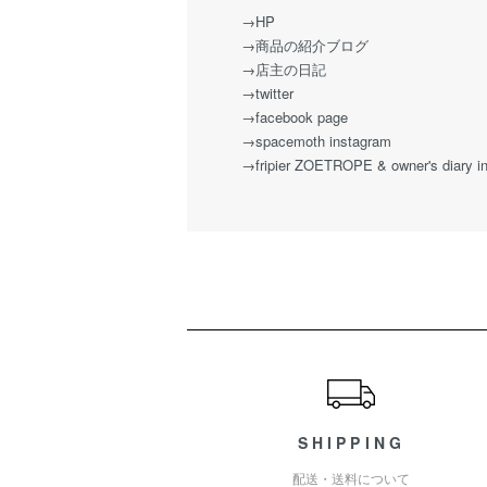
→HP
→商品の紹介ブログ
→店主の日記
→twitter
→facebook page
→spacemoth instagram
→fripier ZOETROPE & owner's diary i
ショッピングガイド
SHIPPING
配送・送料について