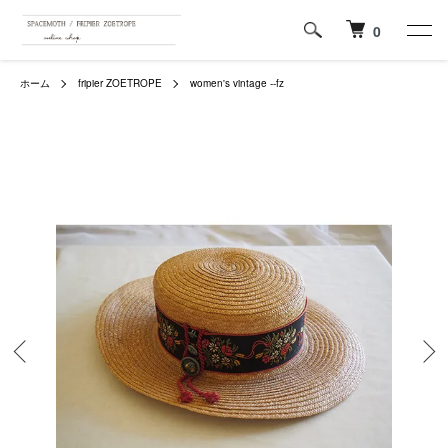
0
ホーム
fripier ZOETROPE
women's vintage --fz