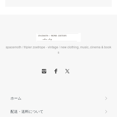
spacemoth / fripier zoetrope - vintage / new clothing, music, cinema & book
s
ホーム
配送・送料について