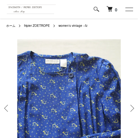
0
ホーム
fripier ZOETROPE
women's vintage --fz