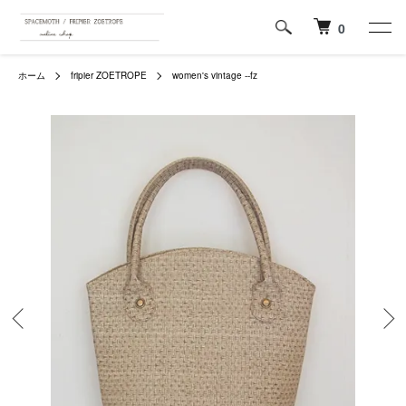
0
ホーム
fripier ZOETROPE
women's vintage --fz