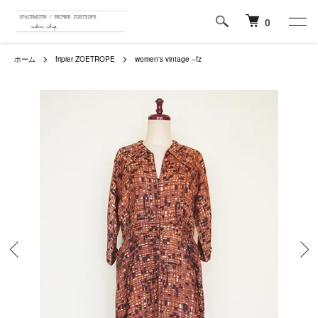
0
ホーム
fripier ZOETROPE
women's vintage --fz