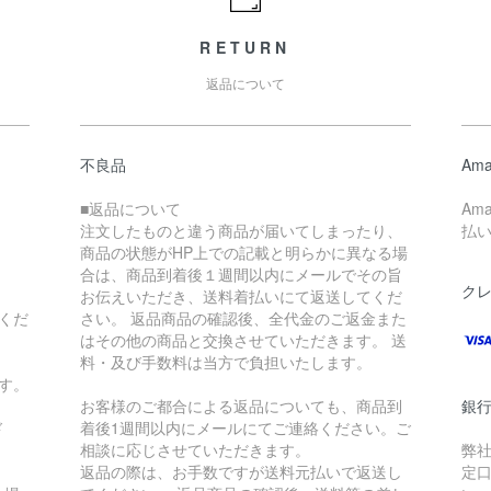
RETURN
返品について
不良品
Ama
■返品について
Am
注文したものと違う商品が届いてしまったり、
払
商品の状態がHP上での記載と明らかに異なる場
合は、商品到着後１週間以内にメールでその旨
ク
お伝えいただき、送料着払いにて返送してくだ
くだ
さい。 返品商品の確認後、全代金のご返金また
はその他の商品と交換させていただきます。 送
料・及び手数料は当方で負担いたします。
す。
お客様のご都合による返品についても、商品到
銀
ド
着後1週間以内にメールにてご連絡ください。ご
相談に応じさせていただきます。
弊
返品の際は、お手数ですが送料元払いで返送し
定