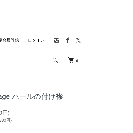
規会員登録
ログイン
0
ntage パールの付け襟
80円)
880円)