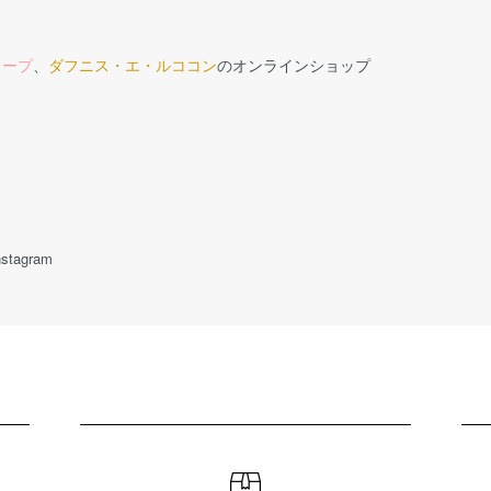
ロープ
、
ダフニス・エ・ルココン
のオンラインショップ
nstagram