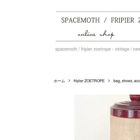
spacemoth / fripier zoetrope - vintage / n
ホーム
fripier ZOETROPE
bag, shoes, acc