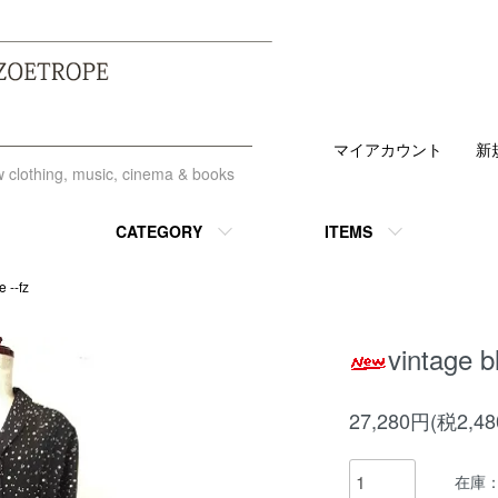
マイアカウント
新
ew clothing, music, cinema & books
CATEGORY
ITEMS
 --fz
vintage b
27,280円(税2,4
在庫：