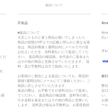
返品について
不良品
Ama
■返品について
Am
注文したものと違う商品が届いてしまったり、
払
商品の状態がHP上での記載と明らかに異なる場
合は、商品到着後１週間以内にメールでその旨
ク
お伝えいただき、送料着払いにて返送してくだ
くだ
さい。 返品商品の確認後、全代金のご返金また
はその他の商品と交換させていただきます。 送
料・及び手数料は当方で負担いたします。
す。
お客様のご都合による返品についても、商品到
銀
ド
着後1週間以内にメールにてご連絡ください。ご
相談に応じさせていただきます。
弊
返品の際は、お手数ですが送料元払いで返送し
定
る場
てください。 返品商品の確認後、送料等の差し
い
引き金額を返金またはその他の商品と交換いた
お
します。 送料及び振込み手数料は、お客様負担
ー