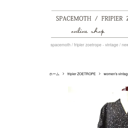
spacemoth / fripier zoetrope - vintage / n
ホーム
fripier ZOETROPE
women's vintage