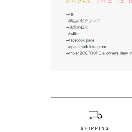
スペイスモス
、
フリピエ・ゾエト
→HP
→商品の紹介ブログ
→店主の日記
→twitter
→facebook page
→spacemoth instagram
→fripier ZOETROPE & owner's diary i
ショッピングガイド
SHIPPING