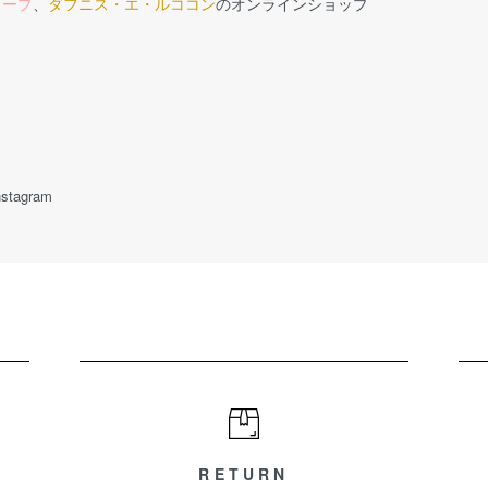
ロープ
、
ダフニス・エ・ルココン
のオンラインショップ
nstagram
RETURN