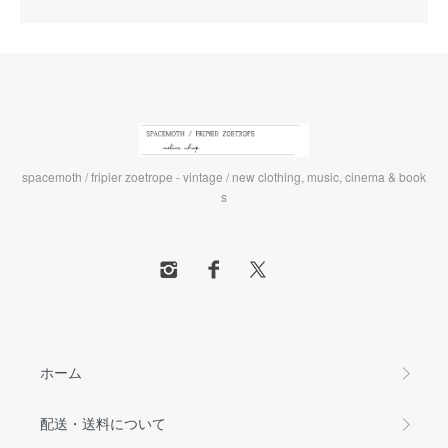
spacemoth / fripier zoetrope - vintage / new clothing, music, cinema & book
s
ホーム
配送・送料について