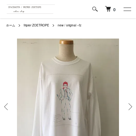
0
ホーム
fripier ZOETROPE
new / original --fz