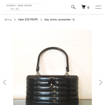
0
ホーム
fripier ZOETROPE
bag, shoes, accessories --fz