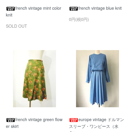
french vintage mint color
french vintage blue knit
knit
0円(税0円)
SOLD OUT
french vintage green flow
europe vintage ドルマン
er skirt
スリーブ・ワンピース（水