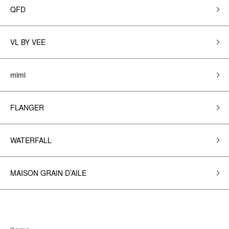
QFD
VL BY VEE
mimi
FLANGER
WATERFALL
MAISON GRAIN D’AILE