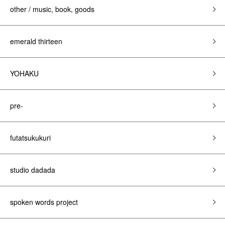
other / music, book, goods
emerald thirteen
YOHAKU
pre-
futatsukukuri
studio dadada
spoken words project